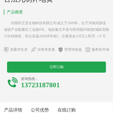
产品概要
河南怀正堂生物科技有限公司成立于2009年，位于河南武陟县
省级产业集聚区工业路8号。地处豫北平原与郑州隔河相望(城际高铁
15分钟路程，郑云高速20分钟车程)。注册资金318万人民币（十万级
净化车间承接OEM固体饮料、谷物冲调制品）。 公司主营产




品：武陟油茶、各种燕麦片、香橙粉、怀铁棍山药粉、铁棍山药
质量求生存
信誉求发展
管理求效益
服务拓市场
面、铁棍山药粉皮、铁棍山药粉条、怀府冰菊、四大怀药、怀菊
花、怀府珍珠菊、怀菊保健枕等百余单品。 拥有“怀盛”“怀福
立即订购
祥”“怀卡多”“豫怀正”四大品牌。销售网覆盖京津冀、......

咨询热线：
13723187801
产品详情
公司优势
在线订购