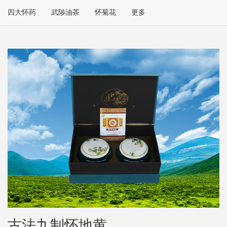
四大怀药
武陟油茶
怀菊花
更多
古法九制怀地黄