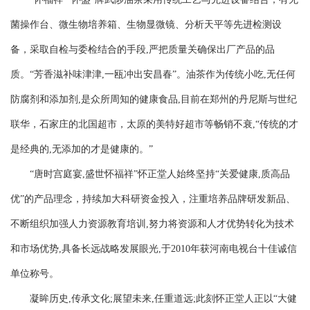
菌操作台、微生物培养箱、生物显微镜、分析天平等先进检测设
备，采取自检与委检结合的手段,严把质量关确保出厂产品的品
质。“芳香滋补味津津,一瓯冲出安昌春”。油茶作为传统小吃,无任何
防腐剂和添加剂,是众所周知的健康食品,目前在郑州的丹尼斯与世纪
联华，石家庄的北国超市，太原的美特好超市等畅销不衰,“传统的才
是经典的,无添加的才是健康的。”
“唐时宫庭宴,盛世怀福祥”怀正堂人始终坚持“关爱健康,质高品
优”的产品理念，持续加大科研资金投入，注重培养品牌研发新品、
不断组织加强人力资源教育培训,努力将资源和人才优势转化为技术
和市场优势,具备长远战略发展眼光,于2010年获河南电视台十佳诚信
单位称号。
凝眸历史,传承文化;展望未来,任重道远;此刻怀正堂人正以“大健