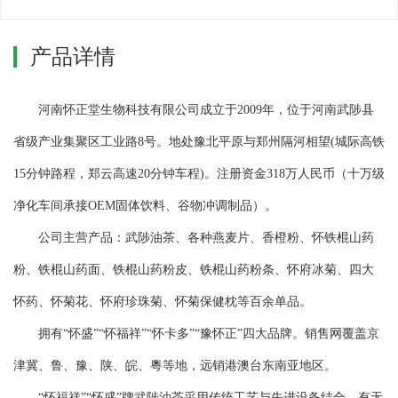
产品详情
河南怀正堂生物科技有限公司成立于2009年，位于河南武陟县
省级产业集聚区工业路8号。地处豫北平原与郑州隔河相望(城际高铁
15分钟路程，郑云高速20分钟车程)。注册资金318万人民币（十万级
净化车间承接OEM固体饮料、谷物冲调制品）。
公司主营产品：武陟油茶、各种燕麦片、香橙粉、怀铁棍山药
粉、铁棍山药面、铁棍山药粉皮、铁棍山药粉条、怀府冰菊、四大
怀药、怀菊花、怀府珍珠菊、怀菊保健枕等百余单品。
拥有“怀盛”“怀福祥”“怀卡多”“豫怀正”四大品牌。销售网覆盖京
津冀、鲁、豫、陕、皖、粵等地，远销港澳台东南亚地区。
“怀福祥”“怀盛”牌武陟油茶采用传统工艺与先进设备结合，有无