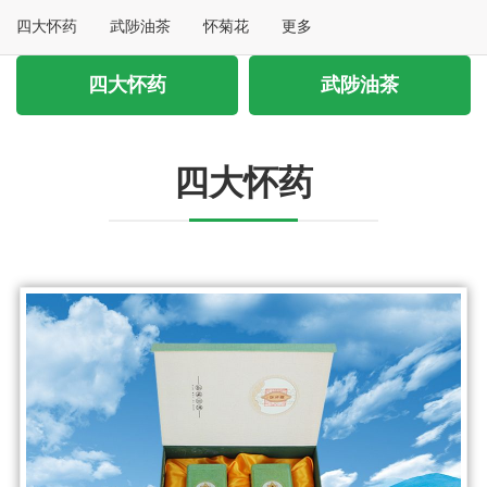
四大怀药
武陟油茶
怀菊花
更多
四大怀药
武陟油茶
四大怀药