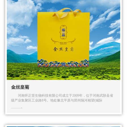
金丝皇菊
河南怀正堂生物科技有限公司成立于2009年，位于河南武陟县省
级产业集聚区工业路8号。地处豫北平原与郑州隔河相望(城际