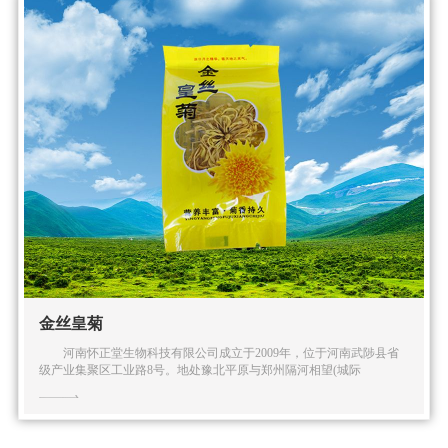
金丝皇菊
河南怀正堂生物科技有限公司成立于2009年，位于河南武陟县省
级产业集聚区工业路8号。地处豫北平原与郑州隔河相望(城际