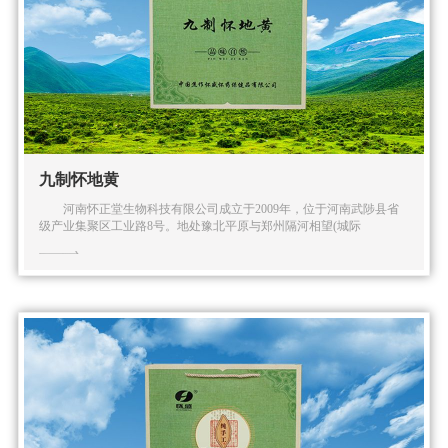
九制怀地黄
河南怀正堂生物科技有限公司成立于2009年，位于河南武陟县省
级产业集聚区工业路8号。地处豫北平原与郑州隔河相望(城际